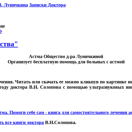
В. Луничкина
Записки Доктора
оне
Ф
ства"
Астма Общество д-ра Луничкиной
Организует бесплатную помощь для больных с астмой
чения. Читать или скачать ее можно кликнув по картинке н
оду доктора В.Н. Солопова с помощью ультразвуковых ин
ть все книги доктора
В.Н.Солопова.